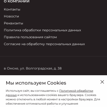
О КОМПАНИИ
Контакты
Новости
Реквизиты
Политика обработки персональных данных
Правила пользования сайтом
Согласие на обработку персональных данных
в Омске, ул. Волгоградская, д. 38
Продажи
Мы используем Cookies
8 (3812) 66-60-45
Используя сайт, вы соглашаетесь с
Политикой обработки
данных
и использованием cookies вашего браузера. Cookies
можно отключить в любой момент в настройках браузера. Для
обеспечения оптимальной работы и улучшения