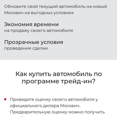
Москвич 6
Яркий динамичный седан
Обновите свой текущий автомобиль на новый
Москвич на выгодных условиях
от 2 237 000 ₽*
КОНТАКТЫ
Кредитные программы
Моторное масло
Экономия времени
на продажу своего автомобиля
СЕРВИСНЫЕ АКЦИИ
Спецпредложения
Москвич 3 с ручным
Прозрачные условия
управлением (РУ)
Кроссовер, создающий равные
проведения сделки
АКСЕССУАРЫ
возможности
Калькулятор трейд-ин
от 2 069 000 ₽*
Как купить автомобиль по
Страховые программы
Москвич 8
программе трейд-ин?
Практичный семиместный
кроссовер
от 3 125 000 ₽*
Проведите оценку своего автомобиля у
официального дилера Москвич.
Предварительную оценку можно получить